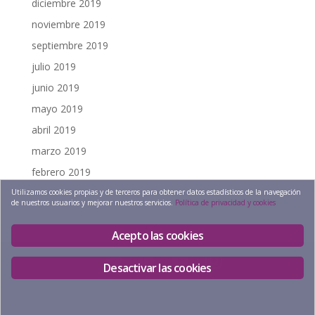
diciembre 2019
noviembre 2019
septiembre 2019
julio 2019
junio 2019
mayo 2019
abril 2019
marzo 2019
febrero 2019
diciembre 2018
Utilizamos cookies propias y de terceros para obtener datos estadísticos de la navegación
de nuestros usuarios y mejorar nuestros servicios.
Política de privacidad y cookies
Acepto las cookies
Desactivar las cookies
@
2026
Espacio en calma, S.L. |
Política de
Privacidad