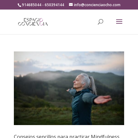
914685044 - 650394144
info@concienciaocho.com
Consejos sencillos para practicar Mindfulness